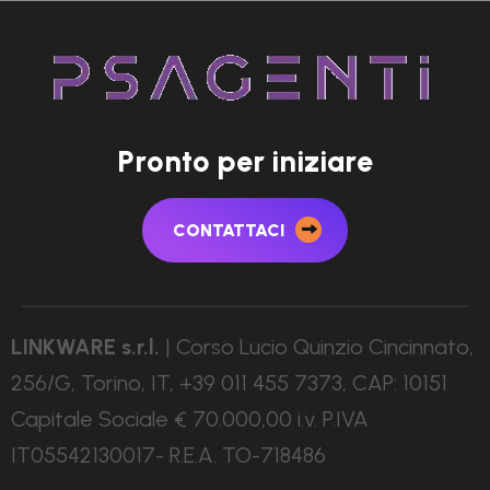
P
r
o
n
t
o
p
e
r
i
n
i
z
i
a
r
e
CONTATTACI
LINKWARE s.r.l.
| Corso Lucio Quinzio Cincinnato,
256/G, Torino, IT, +39 011 455 7373, CAP: 10151
Capitale Sociale € 70.000,00 i.v. P.IVA
IT05542130017- R.E.A. TO-718486