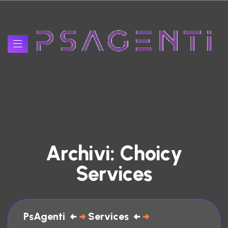
A
r
c
h
i
v
i
:
C
h
o
i
c
y
S
e
r
v
i
c
e
s
PsAgenti
Services