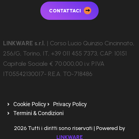
CONTATTACI
LINKWARE s.r.l.
| Corso Lucio Quinzio Cincinnato,
256/G, Torino, IT, +39 011 455 7373, CAP: 10151
Capitale Sociale € 70.000,00 i.v. P.IVA
IT05542130017- R.E.A. TO-718486
Cookie Policy
Privacy Policy
Termini & Condizioni
2026 Tutti i diritti sono riservati | Powered by
LINKWARE