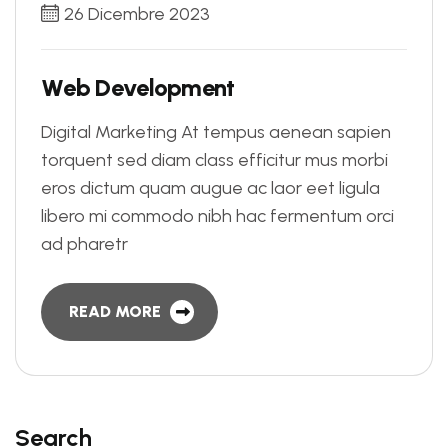
26 Dicembre 2023
W
e
b
D
e
v
e
l
o
p
m
e
n
t
Digital Marketing At tempus aenean sapien
torquent sed diam class efficitur mus morbi
eros dictum quam augue ac laor eet ligula
libero mi commodo nibh hac fermentum orci
ad pharetr
READ MORE
Search