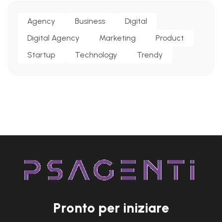
Agency
Business
Digital
Digital Agency
Marketing
Product
Startup
Technology
Trendy
P
r
o
n
t
o
p
e
r
i
n
i
z
i
a
r
e